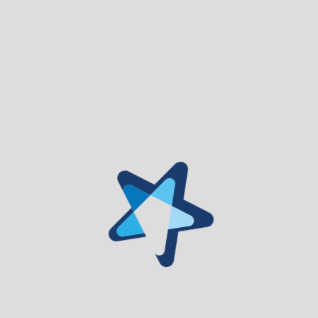
novembro de 1942 com
a estreia da peça “o Caso do Dia”
da Companhia Teatral “COMPANHIA AMÉLIA REY
COLAÇO ROBLES MONTEIRO”, do consagrado
dramaturgo Ramada Curto.
A estreia de cinema foi com o filme intitulava-se “Páginas
Imortais”.
O edifício do Teatro Cine,
gémeo do Cine-arte (Lisboa),
tinha uma grande imponência para a época. Possuía
um
grande palco,
uma cabine cinematográfica com
equipamento muito moderno,
lugar para orquestra e 9
camarins. Os seus corredores eram muito amplos. Cada
seção de bilhetes tinha o seu lugar de espera em
separado. A plateia possuída 428 lugares distribuídos pela
geral, balcões e camarotes. As cadeiras forradas a cor-de-
rosa, a pintura interior em rosa vermelho e as passadeiras
em vermelho rubro davam um aspeto muito elegante ao
salão.
Foi considerado uma das melhores casas do país. Aos
seus espetáculos compareciam, assiduamente, pessoas de
toda a região beirã.