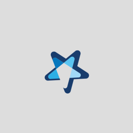
rá entre os dias 9 e 12 de julho, na Avenida Pedro Botto Machado, em
nomia, os produtos locais, a animação de rua, os espetáculos musicais
das à comunidade e aos visitantes.