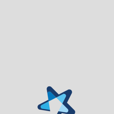
Os interessados deverão inscrever-se através do
preenchimento da Ficha de Inscrição Online de acordo com o
ramo de atividade:
• Expositores de Bares e Espaços de Comidas e Bebidas: »
https://forms.gle/NXWiuKj74RsB3cpE7
• Expositores da Feira Económica e Artesanato: »
https://forms.gle/h93YLuj7RnJ821kc7
Ou preencher uma ficha de inscrição presencial diretamente
no Posto de Turismo de Gouveia, localizado na Casa da Torre,
Avenida dos Bombeiros Voluntários de Gouveia.
Para eventuais esclarecimentos deverão contactar a
organização através dos contactos telefónicos: 238 083 930;
962 033 099 ou 961 585 103 ou, ainda, através do
email:
turismo@cm-gouveia.pt
O regulamento poderá ser consultado na página oficial do
Município de Gouveia https://www.cm-gouveia.pt/ e na página
das Festas https://festasdosenhordocalvario.pt/
» Normas de Funcionamento