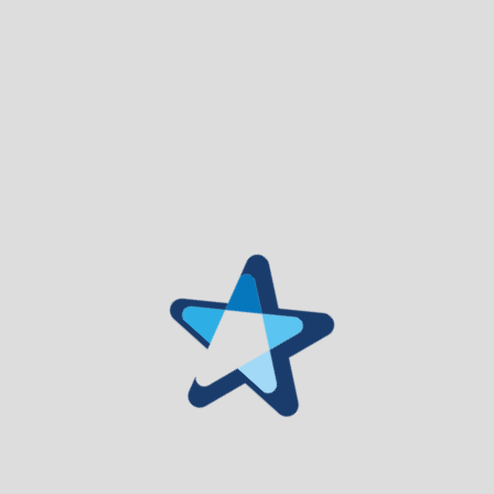
Os Casais de Folgosinho localizam-se no coração da Serra da
Estrela, no Parque Natural da Serra da Estrela, atualmente,
dos 49 casais identificados apenas 9 são habitados, por uma
população muito idosa e com pouca capacidade de atracão e
fixação da comunidade mais jovem. Neste âmbito, o PIER dos
Casais de Folgosinho irá explanar os seus elementos
estruturantes, bem como definir uma nova organização
urbana e uma estratégia fundiária genérica, apontando, desde
logo, as intervenções estratégicas e prioritárias. Assim como,
irá desenhar um modelo de ordenamento enquadrador da
nova realidade, identificar as intervenções necessárias,
explicitar meios e agentes a mobilizar e políticas a adotar, com
especial realce para a política dos solos.
Tendo como prioridade a primazia ambiental e paisagística
como factor central, a concretização de um Plano de
Reativação de Folgosinho, complementar ao PIER, permitirá
afirmar esta zona da Serra da Estrela como um destino para
se viver ou como destino turístico e lazer em que se interligam
e complementam as características naturais e de
biodiversidade e iniciativas de animação e valorização do