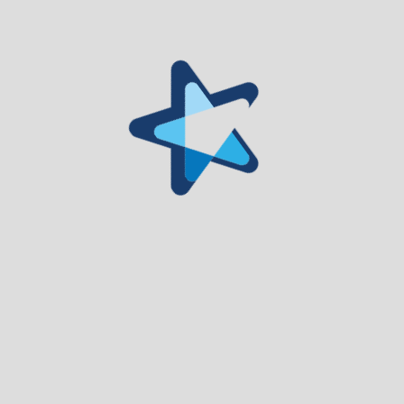
Municipio
Viver Gouveia
Visitar Gouveia
Investir Gouveia
Serviços
Política de Privacidade
Livro de Reclamações
Av. 25 de Abril, 6290 554 Gouveia
Tel.: 238 490 210 Fax.: 238 494 686
(chamada para a rede fixa nacional)