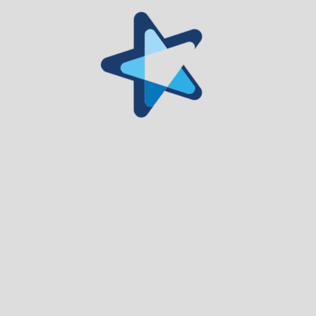
operações – Reabilitação e reconversão de unidades
industriais abandonadas, destinadas a habitação,
equipamentos de uso público, comércio e/ou serviços.
Reabilitação do Espaço Envolvente à Antiga
Fábrica Têxtil Bellino
Objetivos, atividades e resultados
esperados/atingidos
| A Operação de ” Reabilitação do
Espaço Envolvente à antiga Fábrica Bellino” materializa-se,
na implementação de um projeto que tem por objetivo a
intervenção no espaço da zona ribeirinha de Gouveia.
Trata-se de um investimento enquadrado no âmbito do
Plano Estratégico de Desenvolvimento Urbano (PEDU) do
Município de Gouveia, centro urbano de nível superior /
regional, na prioridade de investimento 6.5 (6.e) – Adoção
de medidas destinadas a melhorar o ambiente urbano, a
revitalizar as cidades, recuperar e descontaminar zonas
industriais abandonadas, incluindo zonas de reconversão,