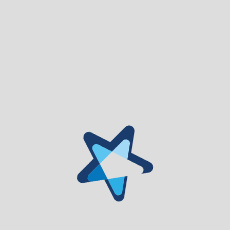
Casinha do Beco
Casa O Pelourinho
Casa do Professor Castelejo
Casa do Oitão