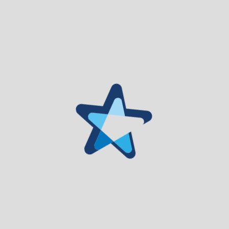
de Gouveia (PROCESSO ENCERRADO)
Consulte o
Edital
Consulte o
Programa de Procedimento
Consulte o
Caderno de Encargos
Consulte o
Anexo I – Requerimento de admissão de concorrente
Consulte o
Anexo II – Modelo de declaração
Consulte o
Anexo III – Projeto de Exploração
Consulte o
Anexo IV – Critérios de Avaliação do Projeto de Execução
Consulte o
Anexo V – Modelo de arrematação em hasta pública
Consulte o
Anexo VI – Planta do Mercado Municipal
Consulte o
Anexo VII – Comissão da Hasta Pública
HASTA PÚBLICA N.º 1/2022 | Atribuição de Direito de Utilizaçã
(PROCESSO ENCERRADO)
Consulte o
Edital
Consulte o
Programa de Procedimento
Consulte o
Caderno de Encargos
Consulte o
Anexo I – Listagem de espaços de venda e valores de lici
Consulte o
Anexo II – Requerimento de admissão de concorrente
Consulte o
Anexo III – Modelo de Declaração
Consulte o
Anexo IV – Planta Mercado Municipal