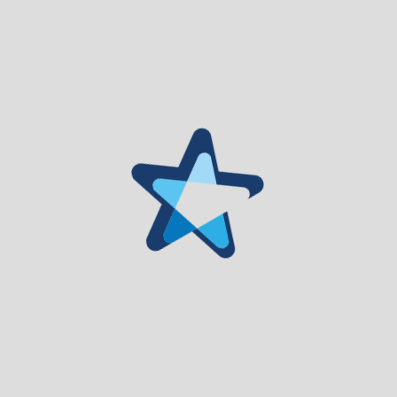
escolar pública;
– Um representante dos estabelecimentos de educação e de
ensino básico e secundário privados;
– Dois representantes das associações de pais e
encarregados de educação;
– Um representante das associações de estudantes;
– Um representante das instituições particulares de
solidariedade que desenvolvam atividades na área da
educação;
– Um representante dos serviços públicos de saúde;
– Um representante dos serviços da segurança social;
– Um representante dos serviços de emprego e formação
profissional;
– Um representante dos serviços públicos da área da
juventude e do desporto;
– Um representante das forças de segurança.