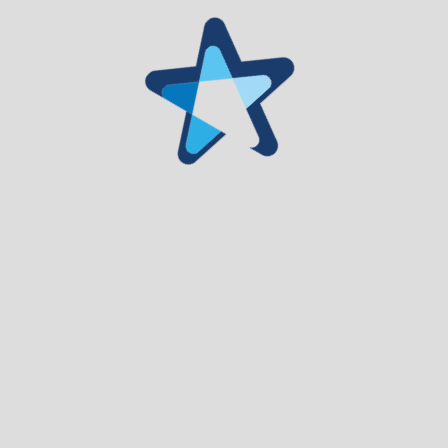
Ilustrações: Mina Velicastelo
Participação em vídeo: Bia Ferreira, Cláudia Henriques, Ulé
Baldé e Wura Moraes
Assistência de Figurinos e Cenografia: Beatriz Filomeno
Assistência de Luz: Sara Nogueira
Assistência de Vídeo: Milton Lopes
Consultoria: Cristina Roldão, Melissa Rodrigues e Nuno
Coelho
Coordenação de Produção: Inês Carvalho e Lemos
Produção Executiva e Comunicação: Romana Naruna
Coprodução: Estrutura, Teatro Nacional Dona Maria II e Teatro
Académico Gil Vicente
Apoio à Residência: CRL – Central Elétrica e Teatro Municipal
do Porto
Parceiro Media: Antena 2