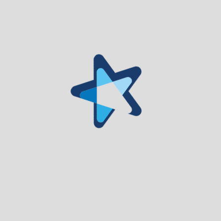
Estreia em Portugal
18 Dez. 2024
Classificação etária
M/6
Distribuidor
NOS Audiovisuais
Veja o Trailer:
Trailer – Mufasa: O Rei Leão / Mufasa: The Lion King (2024) –
filmSPOT
Próximos Eventos
Ver mais
/// Festas do Senhor do Calvário: XLIX Festival
Internacional de Folclore de Gouveia | 8 de agosto |
21h00